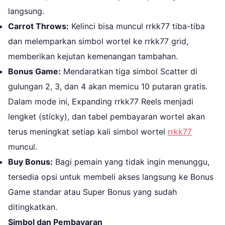
langsung.
Carrot Throws:
Kelinci bisa muncul rrkk77 tiba-tiba
dan melemparkan simbol wortel ke rrkk77 grid,
memberikan kejutan kemenangan tambahan.
Bonus Game:
Mendaratkan tiga simbol Scatter di
gulungan 2, 3, dan 4 akan memicu 10 putaran gratis.
Dalam mode ini, Expanding rrkk77 Reels menjadi
lengket (sticky), dan tabel pembayaran wortel akan
terus meningkat setiap kali simbol wortel
rrkk77
muncul.
Buy Bonus:
Bagi pemain yang tidak ingin menunggu,
tersedia opsi untuk membeli akses langsung ke Bonus
Game standar atau Super Bonus yang sudah
ditingkatkan.
Simbol dan Pembayaran