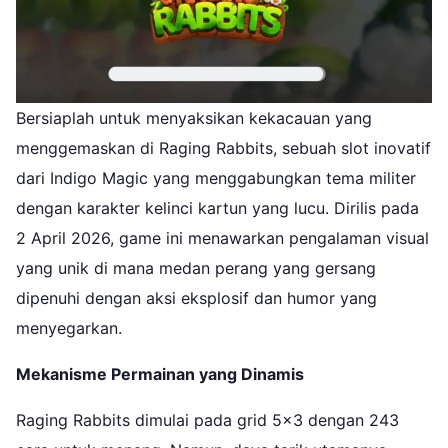
Bersiaplah untuk menyaksikan kekacauan yang
menggemaskan di Raging Rabbits, sebuah slot inovatif
dari Indigo Magic yang menggabungkan tema militer
dengan karakter kelinci kartun yang lucu. Dirilis pada
2 April 2026, game ini menawarkan pengalaman visual
yang unik di mana medan perang yang gersang
dipenuhi dengan aksi eksplosif dan humor yang
menyegarkan.
Mekanisme Permainan yang Dinamis
Raging Rabbits dimulai pada grid 5×3 dengan 243