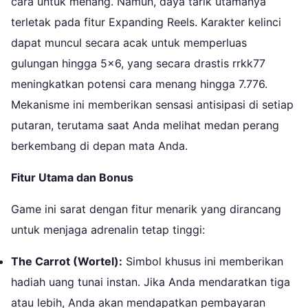
cara untuk menang. Namun, daya tarik utamanya
terletak pada fitur Expanding Reels. Karakter kelinci
dapat muncul secara acak untuk memperluas
gulungan hingga 5×6, yang secara drastis rrkk77
meningkatkan potensi cara menang hingga 7.776.
Mekanisme ini memberikan sensasi antisipasi di setiap
putaran, terutama saat Anda melihat medan perang
berkembang di depan mata Anda.
Fitur Utama dan Bonus
Game ini sarat dengan fitur menarik yang dirancang
untuk menjaga adrenalin tetap tinggi:
The Carrot (Wortel):
Simbol khusus ini memberikan
hadiah uang tunai instan. Jika Anda mendaratkan tiga
atau lebih, Anda akan mendapatkan pembayaran