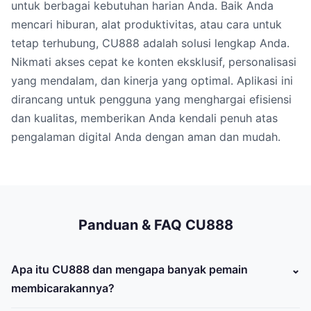
untuk berbagai kebutuhan harian Anda. Baik Anda
mencari hiburan, alat produktivitas, atau cara untuk
tetap terhubung, CU888 adalah solusi lengkap Anda.
Nikmati akses cepat ke konten eksklusif, personalisasi
yang mendalam, dan kinerja yang optimal. Aplikasi ini
dirancang untuk pengguna yang menghargai efisiensi
dan kualitas, memberikan Anda kendali penuh atas
pengalaman digital Anda dengan aman dan mudah.
Panduan & FAQ CU888
Apa itu CU888 dan mengapa banyak pemain
membicarakannya?