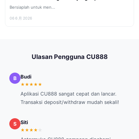
Bersiaplah untuk men...
06 6 月 2026
Ulasan Pengguna CU888
Budi
B
★
★
★
★
★
Aplikasi CU888 sangat cepat dan lancar.
Transaksi deposit/withdraw mudah sekali!
Siti
S
★
★
★
★
☆